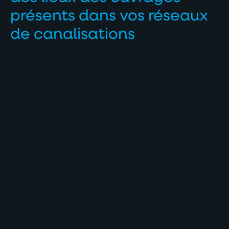
présents dans vos réseaux
de canalisations
Complémentairement au levé topographique, l’acquisition
de données des ouvrages d’art (chambre de visite,
déversoir d’orage, bassin d’orage, reprise de fossé,
exutoire, …) consiste à mesurer et caractériser chaque
entrées et sorties des nœuds composant le réseau
d’égouttage.
Les mesures relevées sont, en autre, le diamètre et le
matériau des conduites, leur profondeur, les dimensions
des chambres de visite ainsi que toutes leurs
particularités.
Un reportage photographique réalisé en parallèle permet
de réaliser un véritable état des lieux des ouvrages.
L’ensemble est une base nécessaire à l’élaboration de tout
projet de rénovation ou réhabilitation des canalisations.