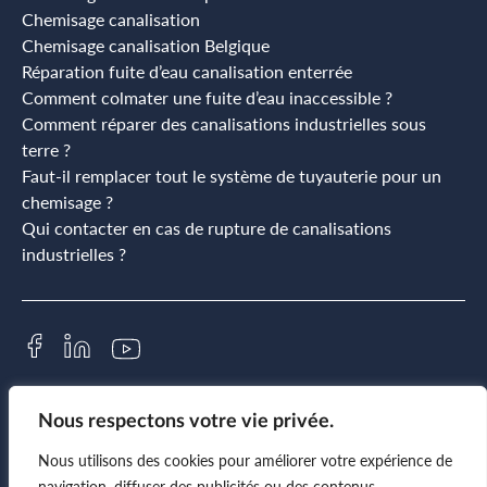
Chemisage canalisation
Chemisage canalisation Belgique
Réparation fuite d’eau canalisation enterrée
Comment colmater une fuite d’eau inaccessible ?
Comment réparer des canalisations industrielles sous
terre ?
Faut-il remplacer tout le système de tuyauterie pour un
chemisage ?
Qui contacter en cas de rupture de canalisations
industrielles ?
© 2026 - Pipe Consult |
Politique de confidentialite
|
Site réalisé par ProduWeb
Nous respectons votre vie privée.
Nous utilisons des cookies pour améliorer votre expérience de
navigation, diffuser des publicités ou des contenus