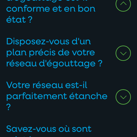
conforme et en bon
état ?
De nombreuses entreprises disposent de réseaux enterrés
Disposez-vous d'un
anciens, modifiés au fil des années et dont l’état réel est
parfois méconnu.
plan précis de votre
Grâce à l’inspection par caméra, au relevé des réseaux et à
réseau d'égouttage ?
notre expertise technique, nous évaluons l’état de vos
canalisations et identifions les éventuelles anomalies afin
de vous aider à planifier les interventions nécessaires.
Votre réseau est-il
parfaitement étanche
Contactez-nous
?
Savez-vous où sont