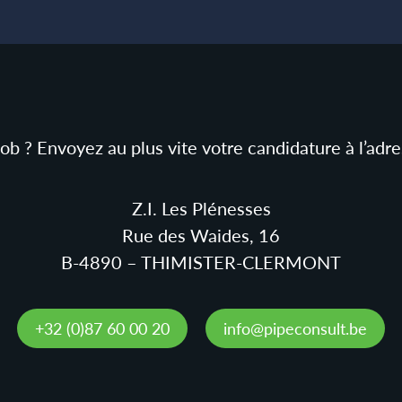
job ? Envoyez au plus vite votre candidature à l’ad
Z.I. Les Plénesses
Rue des Waides, 16
B-4890 – THIMISTER-CLERMONT
+32 (0)87 60 00 20
info@pipeconsult.be