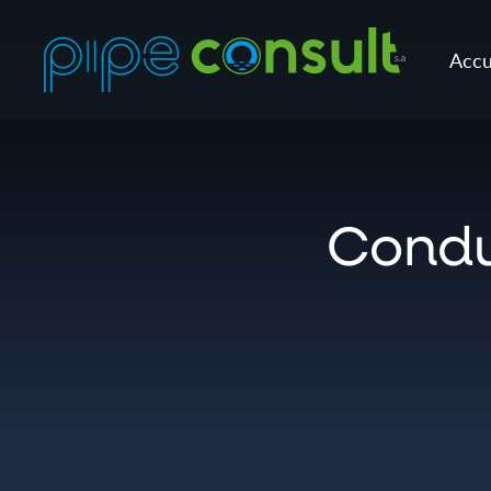
Accu
Condu