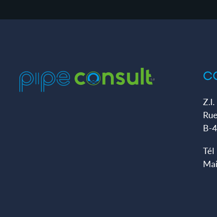
C
Z.I
Rue
B-
Tél
Mai