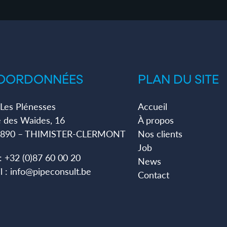
OORDONNÉES
PLAN DU SITE
. Les Plénesses
Accueil
 des Waides, 16
À propos
4890 – THIMISTER-CLERMONT
Nos clients
Job
 :
+32 (0)87 60 00 20
News
l :
info@pipeconsult.be
Contact